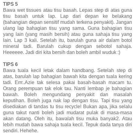
TIPS 5
Bawa wet tissues atau tisu basah. Lepas step di atas guna
tisu basah untuk lap. Lap dari depan ke belakang
(bahangian depan sensitif mudah terkena penyakit). Jangan
ulang lap bahagian tisu yang sama. Guna bahagian tisu
yang lain (yang masih bersih) atau guna sahaja tisu yang
lain. Lap 3 kali. Setelah itu, barulah guna air dalam botol
mineral tadi. Barulah cukup dengan sebotol sahaja.
Heeeeee. Jadi diri kita bersih dan boleh ambil wuduk :)
TIPS 6
Bawa tuala kecil letak dalam handbang. Setelah step di
atas, barulah lap bahagian bawah kita dengan tuala kering
tadi. Errr..Azie tak selesa pakai basah-basah macam tu.
Orang perempuan tak elok tau. Nanti lembap je bahagian
bawah. Boleh mengundang penyakit dan masalah
keputihan. Boleh juga nak lap dengan tisu. Tapi tisu yang
disediakan di tandas tu tisu recycle! Bukan apa, jika selalu
guna takut nanti boleh jadi mudarat pulak di masa-masa
akan datang. Oleh itu, bawalah tisu muka banyak2. Atau
lebih mudah bawa sahaja tuala kecil. Tepuk dada tanya diri
sendiri. Hehehe.