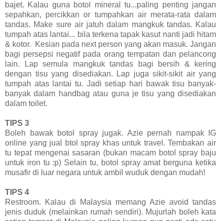
bajet. Kalau guna botol mineral tu...paling penting jangan
sepahkan, percikkan or tumpahkan air merata-rata dalam
tandas. Make sure air jatuh dalam mangkuk tandas. Kalau
tumpah atas lantai... bila terkena tapak kasut nanti jadi hitam
& kotor. Kesian pada next person yang akan masuk. Jangan
bagi persepsi negatif pada orang tempatan dan pelancong
lain. Lap semula mangkuk tandas bagi bersih & kering
dengan tisu yang disediakan. Lap juga sikit-sikit air yang
tumpah atas lantai tu. Jadi setiap hari bawak tisu banyak-
banyak dalam handbag atau guna je tisu yang disediakan
dalam toilet.
TIPS 3
Boleh bawak botol spray jugak. Azie pernah nampak IG
online yang jual btol spray khas untuk travel. Tembakan air
tu tepat mengenai sasaran (bukan macam botol spray baju
untuk iron tu :p) Selain tu, botol spray amat berguna ketika
musafir di luar negara untuk ambil wuduk dengan mudah!
TIPS 4
Restroom. Kalau di Malaysia memang Azie avoid tandas
jenis duduk (melainkan rumah sendiri). Mujurlah boleh kata