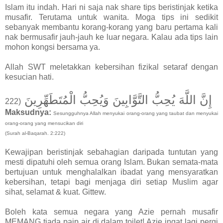
Islam itu indah. Hari ni saja nak share tips beristinjak ketika
musafir. Terutama untuk wanita. Moga tips ini sedikit
sebanyak membantu korang-korang yang baru pertama kali
nak bermusafir jauh-jauh ke luar negara. Kalau ada tips lain
mohon kongsi bersama ya.
Allah SWT meletakkan kebersihan fizikal setaraf dengan
kesucian hati.
إِنَّ اللَّهَ يُحِبُّ التَّوَّابِينَ وَيُحِبُّ الْمُتَطَهِّرِينَ
(222
Maksudnya:
Sesungguhnya Allah menyukai orang-orang yang taubat dan menyukai
orang-orang yang mensucikan diri
(Surah al-Baqarah. 2:222)
Kewajipan beristinjak sebahagian daripada tuntutan yang
mesti dipatuhi oleh semua orang Islam. Bukan semata-mata
bertujuan untuk menghalalkan ibadat yang mensyaratkan
kebersihan, tetapi bagi menjaga diri setiap Muslim agar
sihat, selamat & kuat. Gittew.
Boleh kata semua negara yang Azie pernah musafir
MEMANG tiada paip air di dalam toilet! Azie ingat lagi pergi