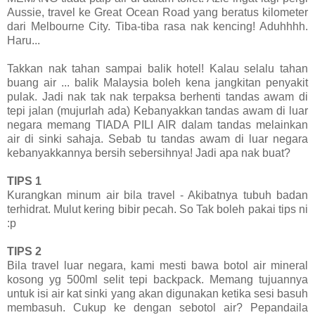
Aussie, travel ke Great Ocean Road yang beratus kilometer
dari Melbourne City. Tiba-tiba rasa nak kencing! Aduhhhh.
Haru...
Takkan nak tahan sampai balik hotel! Kalau selalu tahan
buang air ... balik Malaysia boleh kena jangkitan penyakit
pulak. Jadi nak tak nak terpaksa berhenti tandas awam di
tepi jalan (mujurlah ada) Kebanyakkan tandas awam di luar
negara memang TIADA PILI AIR dalam tandas melainkan
air di sinki sahaja. Sebab tu tandas awam di luar negara
kebanyakkannya bersih sebersihnya! Jadi apa nak buat?
TIPS 1
Kurangkan minum air bila travel - Akibatnya tubuh badan
terhidrat. Mulut kering bibir pecah. So Tak boleh pakai tips ni
:p
TIPS 2
Bila travel luar negara, kami mesti bawa botol air mineral
kosong yg 500ml selit tepi backpack. Memang tujuannya
untuk isi air kat sinki yang akan digunakan ketika sesi basuh
membasuh. Cukup ke dengan sebotol air? Pepandaila