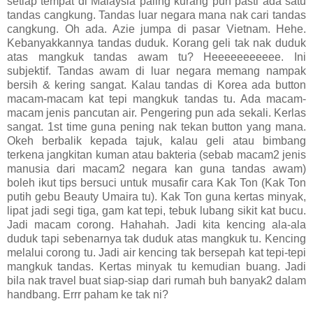
setiap tempat di Malaysia paling kurang pun pasti ada satu
tandas cangkung. Tandas luar negara mana nak cari tandas
cangkung. Oh ada. Azie jumpa di pasar Vietnam. Hehe.
Kebanyakkannya tandas duduk. Korang geli tak nak duduk
atas mangkuk tandas awam tu? Heeeeeeeeeee. Ini
subjektif. Tandas awam di luar negara memang nampak
bersih & kering sangat. Kalau tandas di Korea ada button
macam-macam kat tepi mangkuk tandas tu. Ada macam-
macam jenis pancutan air. Pengering pun ada sekali. Kerlas
sangat. 1st time guna pening nak tekan button yang mana.
Okeh berbalik kepada tajuk, kalau geli atau bimbang
terkena jangkitan kuman atau bakteria (sebab macam2 jenis
manusia dari macam2 negara kan guna tandas awam)
boleh ikut tips bersuci untuk musafir cara Kak Ton (Kak Ton
putih gebu Beauty Umaira tu). Kak Ton guna kertas minyak,
lipat jadi segi tiga, gam kat tepi, tebuk lubang sikit kat bucu.
Jadi macam corong. Hahahah. Jadi kita kencing ala-ala
duduk tapi sebenarnya tak duduk atas mangkuk tu. Kencing
melalui corong tu. Jadi air kencing tak bersepah kat tepi-tepi
mangkuk tandas. Kertas minyak tu kemudian buang. Jadi
bila nak travel buat siap-siap dari rumah buh banyak2 dalam
handbang. Errr paham ke tak ni?